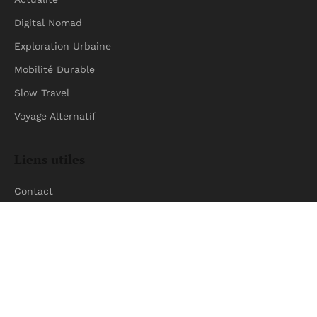
Digital Nomad
Exploration Urbaine
Mobilité Durable
Slow Travel
Voyage Alternatif
Liens utiles
Contact
Newsletter
Inscrivez-vous pour recevoir nos derniers articles
directement dans votre boîte mail.
S'INSCRIRE