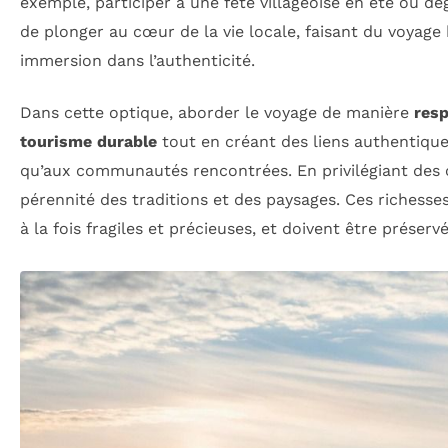
exemple, participer à une fête villageoise en été ou 
de plonger au cœur de la vie locale, faisant du voyage
immersion dans l’authenticité.
Dans cette optique, aborder le voyage de manière
res
tourisme durable
tout en créant des liens authentique
qu’aux communautés rencontrées. En privilégiant des ci
pérennité des traditions et des paysages. Ces richesses
à la fois fragiles et précieuses, et doivent être préser