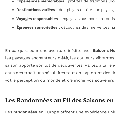
Expériences mémorables
: profitez de traditions loc
Destinations variées
: des plages en été aux paysage
Voyages responsables
: engagez-vous pour un touris
Épreuves sensorielles
: découvrez des merveilles na
Embarquez pour une aventure inédite avec
Saisons N
les paysages enchanteurs d’
été
, les couleurs vibrante
saison apporte son lot de découvertes. Partez à la re
dans des traditions séculaires tout en explorant des d
votre perception du monde et d’enrichir vos souvenirs 
Les Randonnées au Fil des Saisons en
Les
randonnées
en Europe offrent une expérience uniq