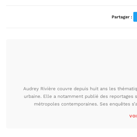
Partager :
Audrey Rivière couvre depuis huit ans les thématiqu
urbaine. Elle a notamment publié des reportages s
métropoles contemporaines. Ses enquêtes s’at
VOI