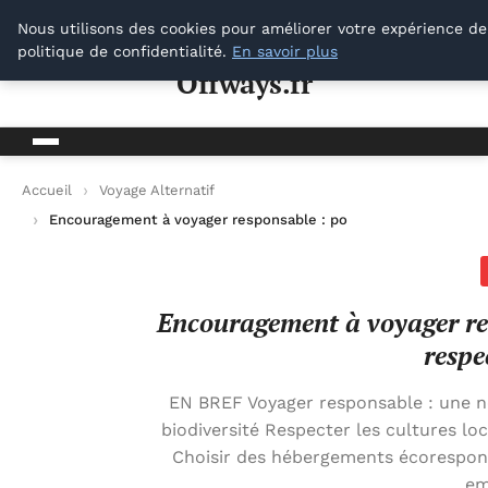
Offways.fr
Nous utilisons des cookies pour améliorer votre expérience de
politique de confidentialité.
En savoir plus
Offways.fr
Accueil
Voyage Alternatif
Encouragement à voyager responsable : pourquoi choisir d’exp
Encouragement à voyager res
respe
EN BREF Voyager responsable : une né
biodiversité Respecter les cultures lo
Choisir des hébergements écorespon
em