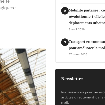
me le
giques :
Mobilité partagée : 
2
révolutionne-t-elle le
déplacements urbains
3 avril 2026
Transport en commun 
3
pour améliorer la mob
27 mars 2026
Newsletter
Inscrivez-vous pour recevo
articles directement dans 
mail.