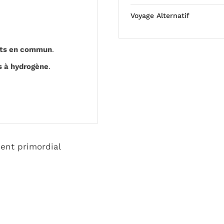
Voyage Alternatif
rts en commun
.
s à hydrogène
.
ient primordial