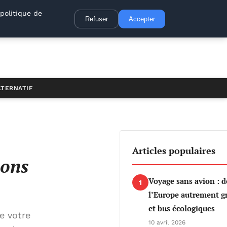
politique de
Refuser
Accepter
LTERNATIF
Articles populaires
ions
Voyage sans avion : d
1
l’Europe autrement gr
et bus écologiques
e votre
10 avril 2026