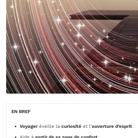
EN BREF
Voyager
éveille la
curiosité
et l’
ouverture d’esprit
.
Aide à
sortir de sa zone de confort
.