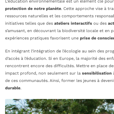
L’éducation environnementale est un élément clé pou
protection de notre planète
. Cette approche vise à t
ressources naturelles et les comportements responsab
initiatives telles que des
ateliers interactifs
ou des
act
s’amusant, en découvrant la biodiversité locale et en p
expériences pratiques favorisent une
prise de conscie
En intégrant l’intégration de l’écologie au sein des p
d’accès à l’éducation. Si en Europe, la majorité des e
rencontrent encore des difficultés. Mettre en place d
impact profond, non seulement sur la
sensibilisation
à
de ces communautés. Ainsi, former les jeunes à deven
durable
.