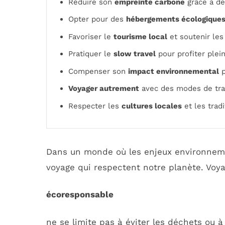
Réduire son
empreinte carbone
grâce à de
Opter pour des
hébergements écologique
Favoriser le
tourisme local
et soutenir les
Pratiquer le
slow travel
pour profiter plei
Compenser son
impact environnemental
p
Voyager autrement
avec des modes de tran
Respecter les
cultures locales
et les trad
Dans un monde où les enjeux environnemen
voyage qui respectent notre planète. Voy
écoresponsable
ne se limite pas à éviter les déchets ou à 