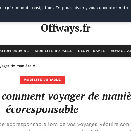
e expérience de navigation. En poursuivant, vous acceptez notre 
Offways.fr
ATION URBAINE
MOBILITÉ DURABLE
SLOW TRAVEL
VOYAGE A
oyager de manière écoresponsable
MOBILITÉ DURABLE
: comment voyager de maniè
écoresponsable
de écoresponsable lors de vos voyages Réduire son