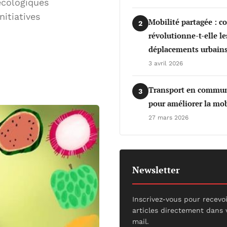
écologiques
nitiatives
Mobilité partagée : 
2
révolutionne-t-elle le
déplacements urbains
3 avril 2026
Transport en commun 
3
pour améliorer la mob
27 mars 2026
Newsletter
Inscrivez-vous pour recevo
articles directement dans 
mail.