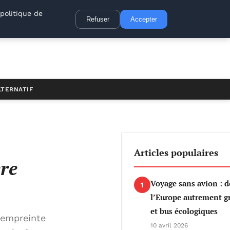
politique de
Refuser
Accepter
LTERNATIF
Articles populaires
re
Voyage sans avion : d
1
l’Europe autrement gr
et bus écologiques
 empreinte
10 avril 2026