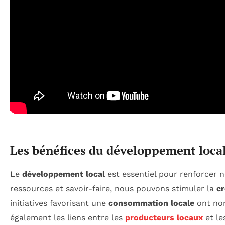
Les bénéfices du développement loc
Le
développement local
est essentiel pour renforcer 
ressources et savoir-faire, nous pouvons stimuler la
c
initiatives favorisant une
consommation locale
ont non
également les liens entre les
producteurs locaux
et le