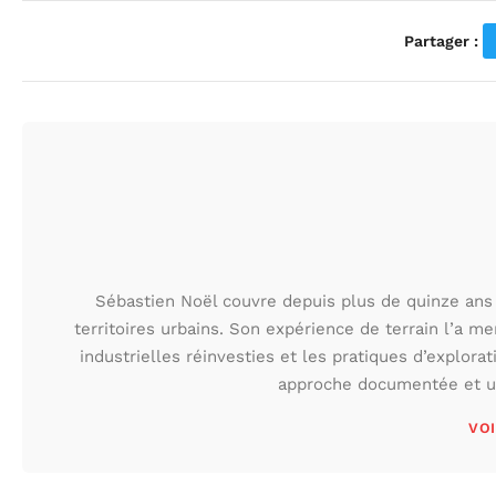
Partager :
Sébastien Noël couvre depuis plus de quinze ans 
territoires urbains. Son expérience de terrain l’a m
industrielles réinvesties et les pratiques d’explora
approche documentée et une
VOI