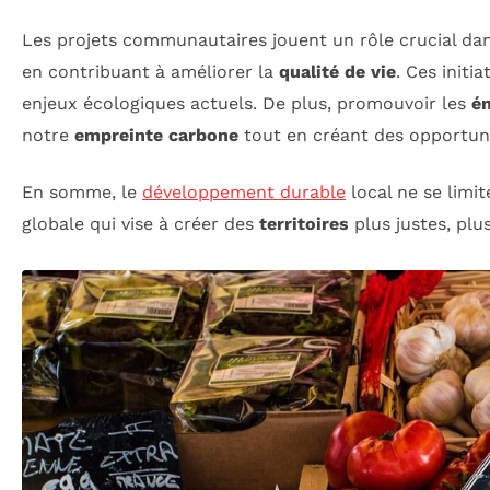
Les projets communautaires jouent un rôle crucial da
en contribuant à améliorer la
qualité de vie
. Ces initi
enjeux écologiques actuels. De plus, promouvoir les
én
notre
empreinte carbone
tout en créant des opportuni
En somme, le
développement durable
local ne se limi
globale qui vise à créer des
territoires
plus justes, plus