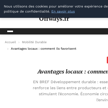
Offways.fr
Nous utilisons des cookies pour améliorer votre expérience de
politique de confidentialité.
En savoir plus
Offways.fr
Accueil
Mobilité Durable
Avantages locaux : comment ils favorisent le développement 
Avantages locaux : comment
EN BREF Développement durable : essen
renforce les liens entre producteurs et 
stimulent l’économie. Économie circ
l’env