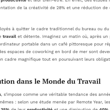
r
productivité
et leur bien-être. En effet, des études
tation de la créativité de 28% et une réduction de 
loyés à quitter le cadre traditionnel du bureau ou d
re
travail
et détente. Imaginez un matin où, après un 
 ordinateur portable dans un café pittoresque pour r
u des espaces de coworking en bord de mer sont deve
un cadre magnifique tout en poursuivant leurs obligat
tion dans le Monde du Travail
s
, s’impose comme une véritable tendance des années
x-mêmes : selon une étude menée par Remote Year, le
e
35%
de leur
productivité
et une diminution de
40%