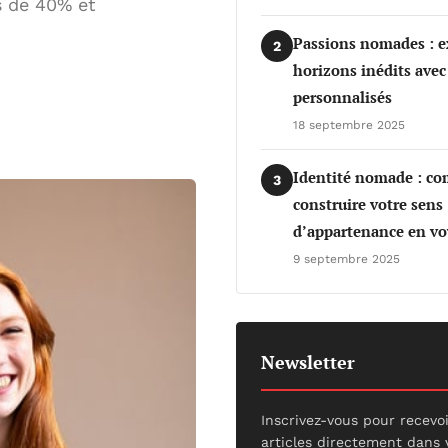
s de 40% et
Passions nomades : e
2
horizons inédits avec
personnalisés
18 septembre 2025
Identité nomade : c
3
construire votre sens
d’appartenance en vo
9 septembre 2025
Newsletter
Inscrivez-vous pour recevo
articles directement dans 