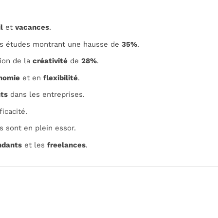
l
et
vacances
.
es études montrant une hausse de
35%
.
ion de la
créativité
de
28%
.
nomie
et en
flexibilité
.
nts
dans les entreprises.
ficacité.
s sont en plein essor.
ndants
et les
freelances
.