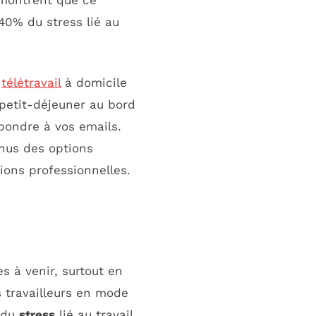
 montrent que ce
40% du stress lié au
u
télétravail
à domicile
petit-déjeuner au bord
épondre à vos emails.
nus des options
ions professionnelles.
 à venir, surtout en
s travailleurs en mode
du
stress
lié au travail.