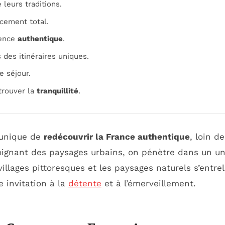
 leurs traditions.
cement total.
ience
authentique
.
 des itinéraires uniques.
e séjour.
trouver la
tranquillité
.
 unique de
redécouvrir la France authentique
, loin d
éloignant des paysages urbains, on pénètre dans un un
 villages pittoresques et les paysages naturels s’entr
e invitation à la
détente
et à l’émerveillement.