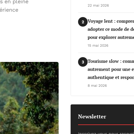
s en pleine
22 mai 2026
érience
Voyage lent : compre
2
adopter ce mode de 
pour explorer autrem
15 mai 2026
Tourisme slow : com
3
autrement pour une e
authentique et respo
8 mai 2026
Newsletter
Inscrivez-vous pour recevo