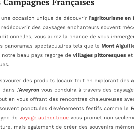
es Campagnes Françaises
 une occasion unique de découvrir l’
agritourisme en 
 redécouvrir des paysages enchanteurs souvent méc
raditionnelles, vous aurez la chance de vous immerge
es panoramas spectaculaires tels que le
Mont Aiguill
 notre beau pays regorge de
villages pittoresques
et 
ues.
savourer des produits locaux tout en explorant des
a
 dans l’
Aveyron
vous conduira à travers des paysages
tout en vous offrant des rencontres chaleureuses av
 souvent ponctuées d’événements festifs comme le
F
 type de
voyage authentique
vous promet non seuleme
ature, mais également de créer des souvenirs mémora