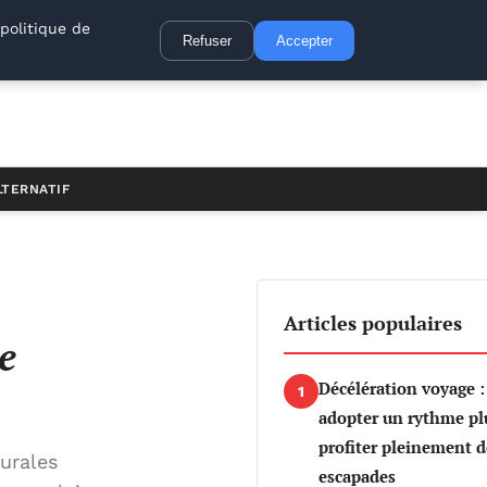
politique de
Refuser
Accepter
LTERNATIF
Articles populaires
e
Décélération voyage
1
adopter un rythme plu
profiter pleinement d
urales
escapades