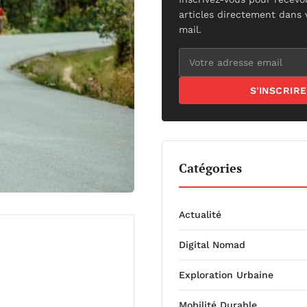
articles directement dans 
mail.
S'INSCRIRE
Catégories
Actualité
Digital Nomad
Exploration Urbaine
Mobilité Durable