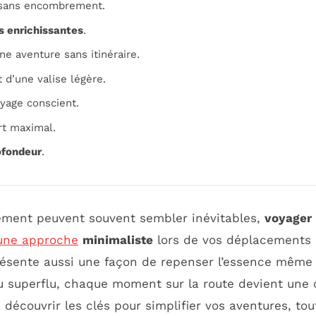
ans encombrement.
s enrichissantes
.
e aventure sans itinéraire.
 d’une valise légère.
yage conscient.
rt maximal.
ofondeur
.
ement peuvent souvent sembler inévitables,
voyager 
une approche
minimaliste
lors de vos déplacements n
eprésente aussi une façon de repenser l’essence même
u superflu, chaque moment sur la route devient une 
à découvrir les clés pour simplifier vos aventures, to