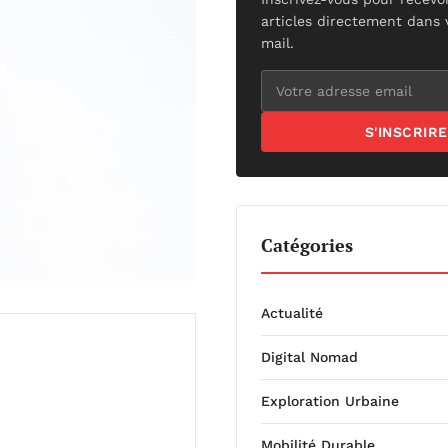
articles directement dans 
mail.
S'INSCRIRE
Catégories
Actualité
Digital Nomad
Exploration Urbaine
Mobilité Durable