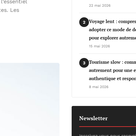
l’essentiel
22 mai 2026
es. Les
Voyage lent : compre
2
adopter ce mode de 
pour explorer autrem
15 mai 2026
Tourisme slow : com
3
autrement pour une e
authentique et respo
8 mai 2026
Newsletter
Inscrivez-vous pour recevo