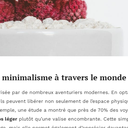
du minimalisme à travers le monde
risée par de nombreux aventuriers modernes. En op
’ils peuvent libérer non seulement de l’espace physiq
xemple, une étude a montré que près de 70% des voy
os léger
plutôt qu’une valise encombrante. Cette simpl
age, mais elle permet également d’apprécier davanta