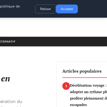
politique de
Refuser
Accepter
LTERNATIF
Articles populaires
 en
Décélération voyage
1
adopter un rythme plu
profiter pleinement d
bération du
escapades