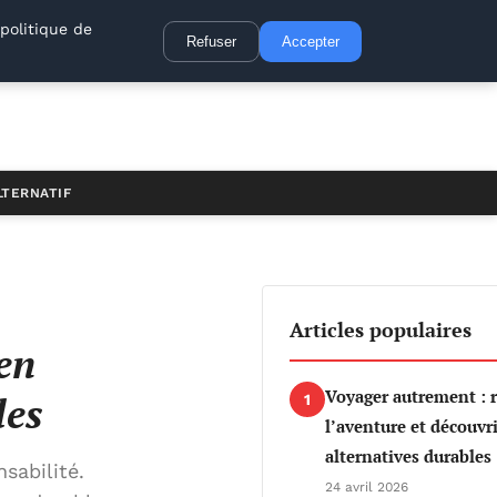
politique de
Refuser
Accepter
LTERNATIF
Articles populaires
en
Voyager autrement : 
les
1
l’aventure et découvri
alternatives durables
sabilité.
24 avril 2026