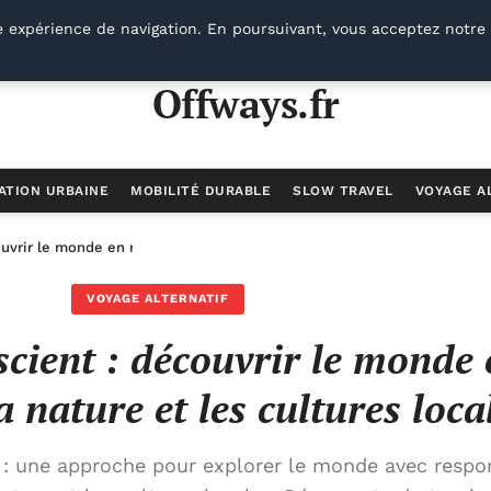
e expérience de navigation. En poursuivant, vous acceptez notre 
Offways.fr
ATION URBAINE
MOBILITÉ DURABLE
SLOW TRAVEL
VOYAGE A
uvrir le monde en respectant la nature et les cultures locales
VOYAGE ALTERNATIF
cient : découvrir le monde 
a nature et les cultures loca
: une approche pour explorer le monde avec respon