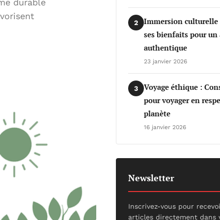
sme durable
vorisent
Immersion culturelle
2
ses bienfaits pour un
authentique
23 janvier 2026
Voyage éthique : Cons
3
pour voyager en respe
planète
16 janvier 2026
Newsletter
Inscrivez-vous pour recevo
articles directement dans 