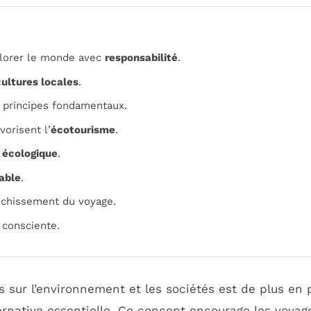
lorer le monde avec
responsabilité
.
cultures locales
.
 principes fondamentaux.
vorisent l’
écotourisme
.
 écologique
.
able
.
ichissement du voyage.
 consciente.
sur l’environnement et les sociétés est de plus en p
ative essentielle. Ce concept encourage les voyageu