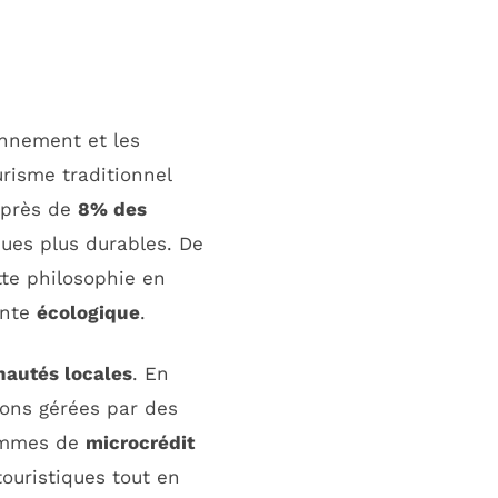
onnement et les
urisme traditionnel
e près de
8% des
ques plus durables. De
te philosophie en
inte
écologique
.
autés locales
. En
ions gérées par des
rammes de
microcrédit
ouristiques tout en