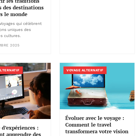
ir les traditions
 des destinations
rs le monde
Voyages qui célèbrent
tions uniques des
es cultures.
MBRE 2025
ALTERNATIF
VOYAGE ALTERNATIF
Évoluer avec le voyage :
Comment le travel
 d’expériences :
transformera votre vision
t apprendre des