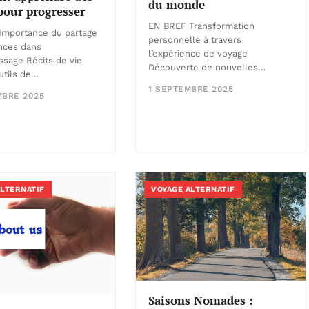
du monde
pour progresser
EN BREF Transformation
Importance du partage
personnelle à travers
nces dans
l’expérience de voyage
issage Récits de vie
Découverte de nouvelles…
tils de…
1 SEPTEMBRE 2025
MBRE 2025
ALTERNATIF
VOYAGE ALTERNATIF
Saisons Nomades :