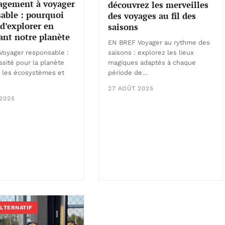
agement à voyager
découvrez les merveilles
able : pourquoi
des voyages au fil des
 d’explorer en
saisons
ant notre planète
EN BREF Voyager au rythme des
Voyager responsable :
saisons : explorez les lieux
sité pour la planète
magiques adaptés à chaque
 les écosystèmes et
période de…
27 AOÛT 2025
2025
ALTERNATIF