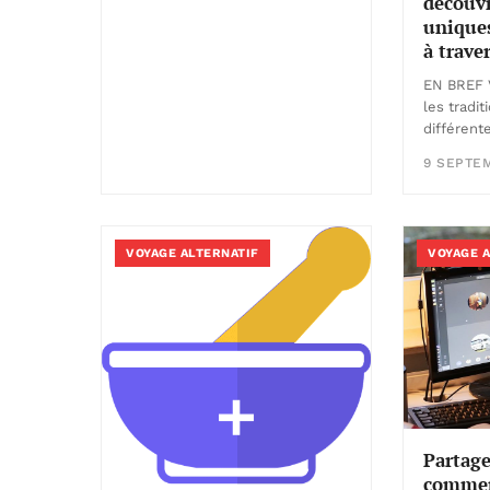
découvr
uniques
à trave
EN BREF 
les tradi
différent
9 SEPTE
VOYAGE ALTERNATIF
VOYAGE 
Partage
commen