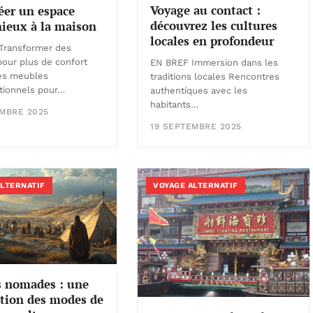
Voyage au contact :
éer un espace
découvrez les cultures
ieux à la maison
locales en profondeur
Transformer des
our plus de confort
EN BREF Immersion dans les
des meubles
traditions locales Rencontres
tionnels pour…
authentiques avec les
habitants…
EMBRE 2025
19 SEPTEMBRE 2025
ALTERNATIF
VOYAGE ALTERNATIF
s nomades : une
tion des modes de