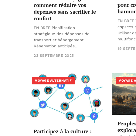
pour cr
comment réduire vos
harmon
dépenses sans sacrifier le
confort
EN BREF 
espaces p
EN BREF Planification
Utiliser 
stratégique des dépenses de
multifonc
transport et hébergement
Réservation anticipée…
19 SEPT
23 SEPTEMBRE 2025
VOYAGE ALTERNATIF
VOYAGE 
Peuple
explora
Participez à la culture :