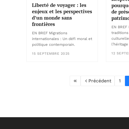
Liberté de voyager : les
pourquo
enjeux et les perspectives
de prés
d’un monde sans
patrimo
frontières
EN BREF 
traditions
EN BREF Migrations
culturell
internationales : Un défi moral et
l’héritag
politique contemporain.
12 SEPT
15 SEPTEMBRE 2025
Précédent
1