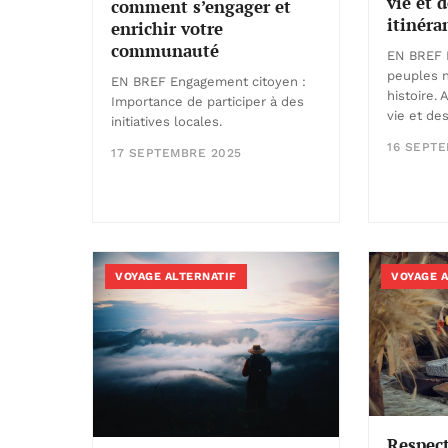
vie et 
comment s’engager et
itinéra
enrichir votre
communauté
EN BREF 
peuples 
EN BREF Engagement citoyen :
histoire.
Importance de participer à des
vie et de
initiatives locales.
16 SEPT
17 SEPTEMBRE 2025
VOYAGE ALTERNATIF
VOYAGE 
Respect