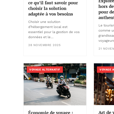
Explore
ce qu’il faut savoir pour
hors de
choisir la solution
pour de
adaptée à vos besoins
authen
Choisir une solution
Le touris
d’hébergement local est
comme u
essentiel pour la gestion de vos
grandissa
données et le…
voyageurs
28 NOVEMBRE 2025
21 NOVE
VOYAGE ALTERNATIF
VOYAGE 
Art de v
Économie de voyage :