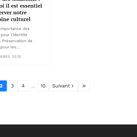
i il est essentiel
erver notre
ine culturel
Importance des
 pour l’identité
e. Préservation de
e pour les…
EMBRE 2025
2
3
4
...
10
Suivant