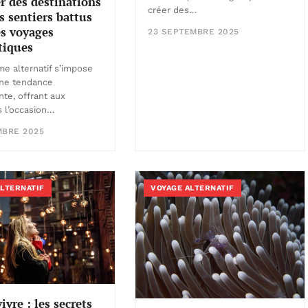
r des destinations
créer des…
s sentiers battus
s voyages
23 SEPTEMBRE 2025
tiques
me alternatif s’impose
ne tendance
nte, offrant aux
 l’occasion…
MBRE 2025
ALTERNATIF
VOYAGE ALTERNATIF
ivre : les secrets