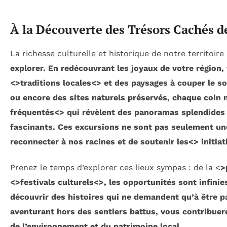
À la Découverte des Trésors Cachés d
La richesse culturelle et historique de notre territoi
explorer. En redécouvrant les joyaux de votre région,
<
>traditions locales<
> et des paysages à couper le so
ou encore des sites naturels préservés, chaque coin 
fréquentés<
> qui révèlent des panoramas splendides 
fascinants. Ces excursions ne sont pas seulement une
reconnecter à nos racines et de soutenir les<
> initia
Prenez le temps d’explorer ces lieux sympas : de la <
>
<
>festivals culturels<
>, les opportunités sont infini
découvrir des histoires qui ne demandent qu’à être pa
aventurant hors des sentiers battus, vous contribuer
de l’environnement et du patrimoine local.