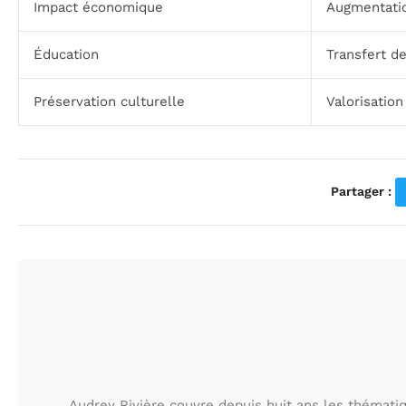
Impact économique
Augmentati
Éducation
Transfert de
Préservation culturelle
Valorisation
Partager :
Audrey Rivière couvre depuis huit ans les thématiqu