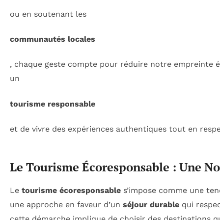
ou en soutenant les
communautés locales
, chaque geste compte pour réduire notre empreinte éc
un
tourisme responsable
et de vivre des expériences authentiques tout en resp
Le Tourisme Écoresponsable : Une No
Le
tourisme écoresponsable
s’impose comme une ten
une approche en faveur d’un
séjour durable
qui respec
cette démarche implique de choisir des destinations qu