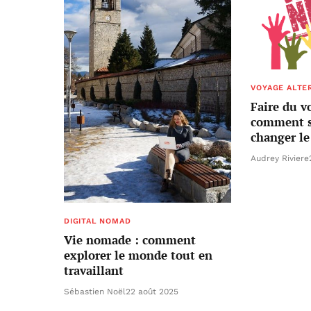
VOYAGE ALTE
Faire du v
comment s
changer l
Audrey Riviere
DIGITAL NOMAD
Vie nomade : comment
explorer le monde tout en
travaillant
Sébastien Noël
22 août 2025