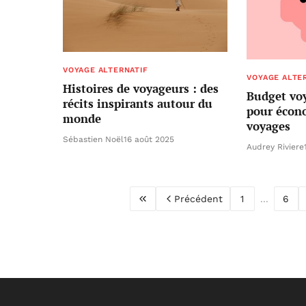
VOYAGE ALTERNATIF
VOYAGE ALTE
Histoires de voyageurs : des
Budget voy
récits inspirants autour du
pour écono
monde
voyages
Sébastien Noël
16 août 2025
Audrey Riviere
Précédent
1
...
6