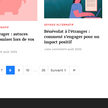
VOYAGE ALTERNATIF
RNATIF
Bénévolat à l’étranger :
ager : astuces
comment s’engager pour un
miser lors de vos
impact positif
Julie Lemoine
14 août 2025
16 août 2025
7
8
9
10
...
35
Suivant