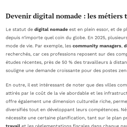
Devenir digital nomade : les métiers
Le statut de
digital nomade
est en plein essor, et de p
depuis n’importe quel coin du globe. En 2025, plusie
mode de vie. Par exemple, les
community managers
,
d
recherchés, car ces professions reposent sur des comp
études récentes, près de 50 % des travailleurs à dista
souligne une demande croissante pour des postes zens 
En outre, il est intéressant de noter que des villes c
attirés par le coût de la vie abordable et les infrastru
offre également une dimension culturelle riche, perm
diversifiés tout en développant leurs compétences. Néa
nécessite une certaine planification, tant sur le plan
travail
et les réglementations fiscales dans chaque pay