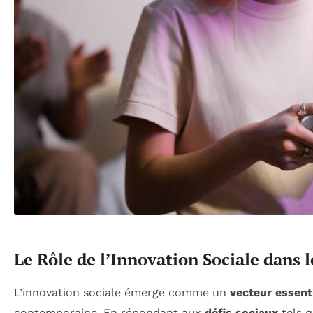
Le Rôle de l’Innovation Sociale dans
L’innovation sociale émerge comme un
vecteur essent
contemporaine. En répondant aux
défis sociaux
tels 