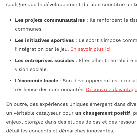
souligne que le développement durable constitue un
t
Les projets communautaires
: Ils renforcent le t
communes.
Les initiatives sportives
: Le sport s’impose comme 
l’intégration par le jeu.
En savoir plus ici.
Les entreprises sociales
: Elles allient rentabilité
vision sociale.
L’économie locale
: Son développement est crucial 
résilience des communautés.
Découvrez davantage 
En outre, des expériences uniques émergent dans diver
un véritable catalyseur pour
un changement positif
, 
enjeux, plongez dans des études de cas et des resso
détail les concepts et démarches innovantes.