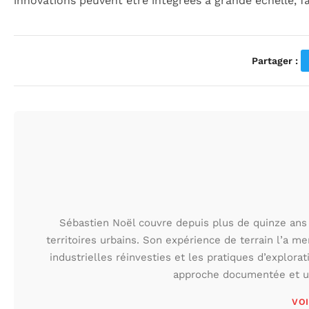
innovations peuvent être intégrées à grande échelle, f
Partager :
Sébastien Noël couvre depuis plus de quinze ans 
territoires urbains. Son expérience de terrain l’a m
industrielles réinvesties et les pratiques d’explora
approche documentée et une
VOI