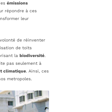
 des
émissions
ur répondre à ces
ransformer leur
a volonté de réinventer
isation de toits
orisant la
biodiversité
.
mite pas seulement à
 climatique
. Ainsi, ces
nos metropoles.