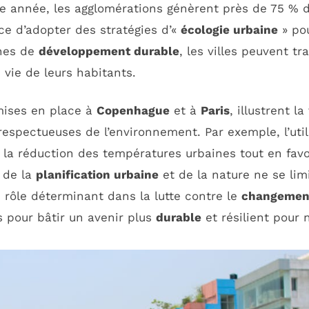
ue année, les agglomérations génèrent près de 75 %
nce d’adopter des stratégies d’«
écologie urbaine
» po
ches de
développement durable
, les villes peuvent t
 vie de leurs habitants.
mises en place à
Copenhague
et à
Paris
, illustrent l
respectueuses de l’environnement. Par exemple, l’util
à la réduction des températures urbaines tout en fav
e de la
planification urbaine
et de la nature ne se li
n rôle déterminant dans la lutte contre le
changement
s pour bâtir un avenir plus
durable
et résilient pour 