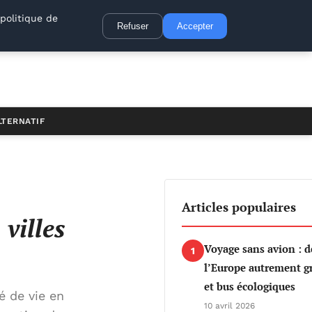
politique de
Refuser
Accepter
LTERNATIF
Articles populaires
villes
Voyage sans avion : d
1
l’Europe autrement gr
et bus écologiques
é de vie en
10 avril 2026