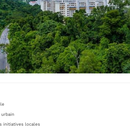
ble
 urbain
 initiatives locales