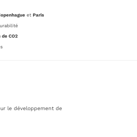
Copenhague
et
Paris
urabilité
s de CO2
us
our le développement de