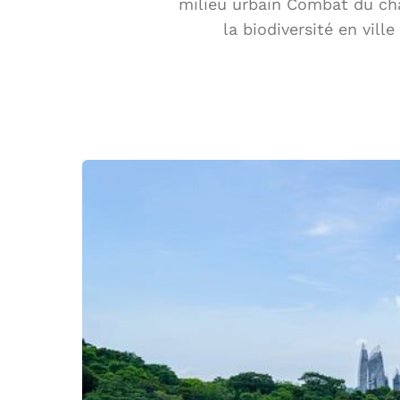
milieu urbain Combat du cha
la biodiversité en vil