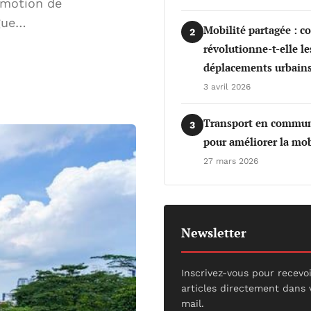
omotion de
ague…
Mobilité partagée : 
2
révolutionne-t-elle le
déplacements urbains
3 avril 2026
Transport en commun 
3
pour améliorer la mob
27 mars 2026
Newsletter
Inscrivez-vous pour recevo
articles directement dans 
mail.