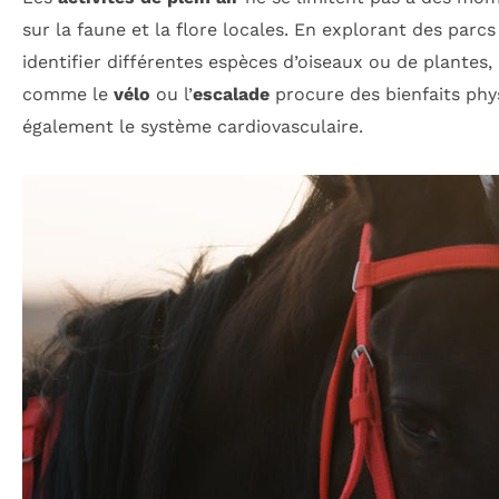
sur la faune et la flore locales. En explorant des par
identifier différentes espèces d’oiseaux ou de plantes,
comme le
vélo
ou l’
escalade
procure des bienfaits phy
également le système cardiovasculaire.