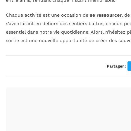
entre amis, rendant chaque instant mémorable.
Chaque activité est une occasion de
se ressourcer
, de
s’aventurant en dehors des sentiers battus, chacun peu
essentiel dans notre vie quotidienne. Alors, n’hésitez p
sortie est une nouvelle opportunité de créer des souven
Partager :