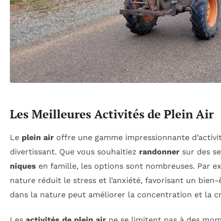
Les Meilleures Activités de Plein Air
Le
plein air
offre une gamme impressionnante d’activit
divertissant. Que vous souhaitiez
randonner
sur des se
niques
en famille, les options sont nombreuses. Par exe
nature réduit le stress et l’anxiété, favorisant un bi
dans la nature peut améliorer la concentration et la cr
Les
activités de plein air
ne se limitent pas à des mome