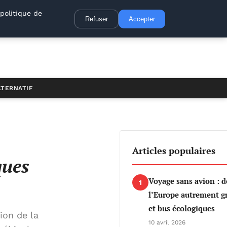
politique de
Refuser
Accepter
LTERNATIF
Articles populaires
ques
Voyage sans avion : d
1
l’Europe autrement gr
et bus écologiques
ion de la
10 avril 2026