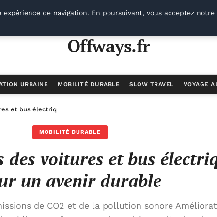
e expérience de navigation. En poursuivant, vous acceptez notre 
Offways.fr
ATION URBAINE
MOBILITÉ DURABLE
SLOW TRAVEL
VOYAGE A
res et bus électriques pour un avenir durable
MOBILITÉ DURABLE
 des voitures et bus électri
ur un avenir durable
ssions de CO2 et de la pollution sonore Améliorat