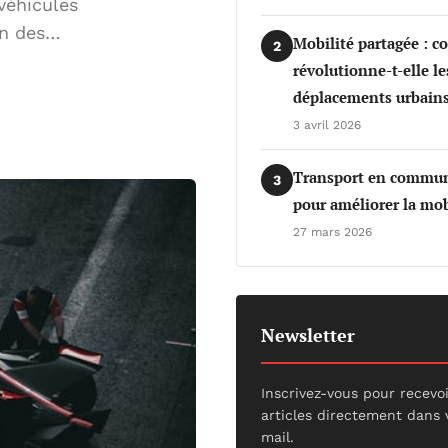
véhicules
ion des…
Mobilité partagée : 
2
révolutionne-t-elle le
déplacements urbains
3 avril 2026
Transport en commun 
3
pour améliorer la mob
27 mars 2026
Newsletter
Inscrivez-vous pour recevo
articles directement dans 
mail.