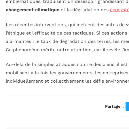
emblématiques, traduisent un désespoir grandissant de
changement climatique
et la dégradation des
écosyst
Les récentes interventions, qui incluent des actes de
v
l’éthique et l’efficacité de ces tactiques. Si ces action
alarmantes : le taux de dégradation des terres, les men
Ce phénomène mérite notre attention, car il révèle l’imp
Au-delà de la simples attaques contre des biens, il est
mobilisent à la fois les gouvernements, les entrepris
individuellement et collectivement les défis environne
Partager :