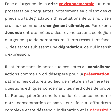
Face à l’urgence de la
crise
environnementale
, un mou
protestation choquantes, notamment en ciblant des
œ
pneus ou la dégradation d’installations de loisirs, vise
cruciaux comme le
changement climatique
. Par exem
Joconde
ont été mêlés à des revendications écologiqu
d’urgence que de nombreux militants ressentent face à
% des terres subissent une
dégradation
, ce qui inten
d’expression.
Il est important de noter que ces actes de
vandalisme
actions comme un cri désespéré pour la
préservation
patrimoines culturels au lieu de mettre en lumière le
questions éthiques concernant les méthodes de protest
La Ronce, qui prône une forme de résistance monumenta
notre consommation et nos valeurs face à l’effondremen
complexe entre désespoir, indignation et la
nécessité
p