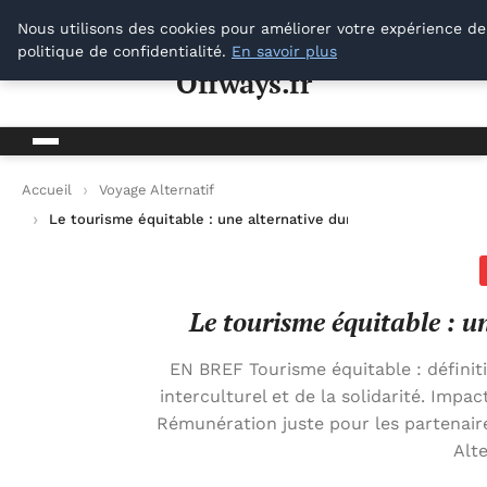
Offways.fr
Nous utilisons des cookies pour améliorer votre expérience de
politique de confidentialité.
En savoir plus
Offways.fr
Accueil
Voyage Alternatif
Le tourisme équitable : une alternative durable pour vos voya
Le tourisme équitable : u
EN BREF Tourisme équitable : définit
interculturel et de la solidarité. Impa
Rémunération juste pour les partenaire
Alt