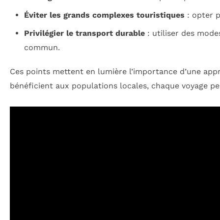
Éviter les grands complexes touristiques
: opter p
Privilégier le transport durable
: utiliser des mod
commun.
Ces points mettent en lumière l’importance d’une appr
bénéficient aux populations locales, chaque voyage pe