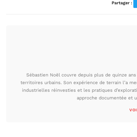
Partager :
Sébastien Noël couvre depuis plus de quinze ans 
territoires urbains. Son expérience de terrain l’a m
industrielles réinvesties et les pratiques d’explora
approche documentée et une
VOI