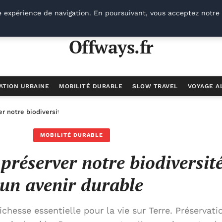
e expérience de navigation. En poursuivant, vous acceptez notre 
Offways.fr
ATION URBAINE
MOBILITÉ DURABLE
SLOW TRAVEL
VOYAGE A
r notre biodiversité pour un avenir durable
MOBILITÉ DURABLE
 préserver notre biodiversit
un avenir durable
ichesse essentielle pour la vie sur Terre. Préservati