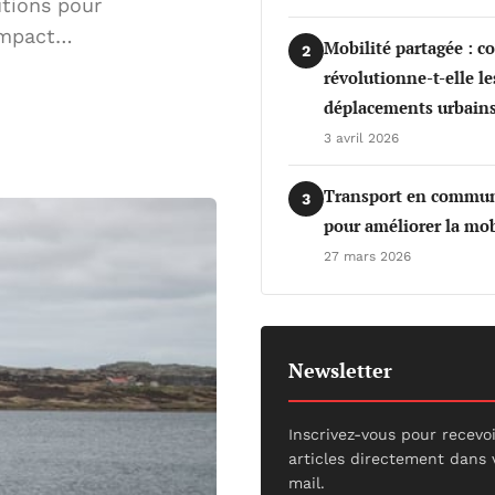
utions pour
 Impact…
Mobilité partagée : 
2
révolutionne-t-elle le
déplacements urbains
3 avril 2026
Transport en commun 
3
pour améliorer la mob
27 mars 2026
Newsletter
Inscrivez-vous pour recevo
articles directement dans 
mail.