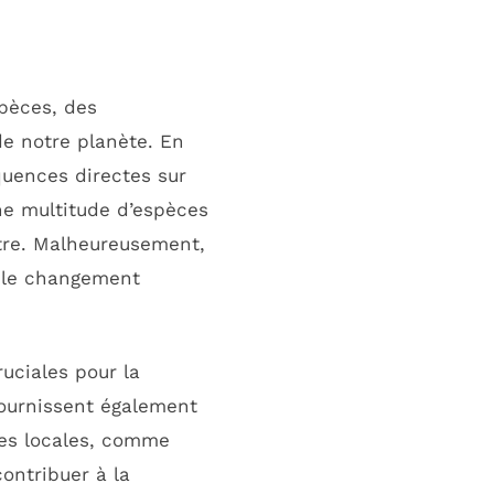
spèces, des
de notre planète. En
équences directes sur
une multitude d’espèces
estre. Malheureusement,
t le changement
ruciales pour la
 fournissent également
ves locales, comme
ontribuer à la