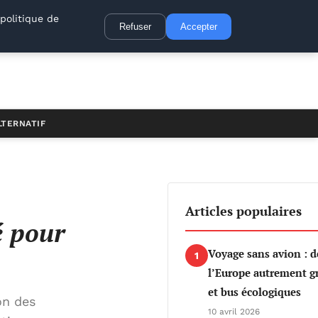
politique de
Refuser
Accepter
LTERNATIF
Articles populaires
é pour
Voyage sans avion : d
1
l’Europe autrement gr
et bus écologiques
on des
10 avril 2026