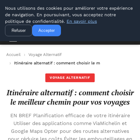
Offways.fr
Nous utilisons des cookies pour améliorer votre expérience
de navigation. En poursuivant, vous acceptez notre
Offways.fr
politique de confidentialité.
En savoir plus
Refuser
Accepter
Accueil
Voyage Alternatif
Itinéraire alternatif : comment choisir le meilleur chemin pou
VOYAGE ALTERNATIF
Itinéraire alternatif : comment choisir
le meilleur chemin pour vos voyages
EN BREF Planification efficace de votre itinéraire
Utiliser des applications comme ViaMichelin et
Google Maps Opter pour des routes alternatives
pour réduire les coûts Éviter les embouteillages en