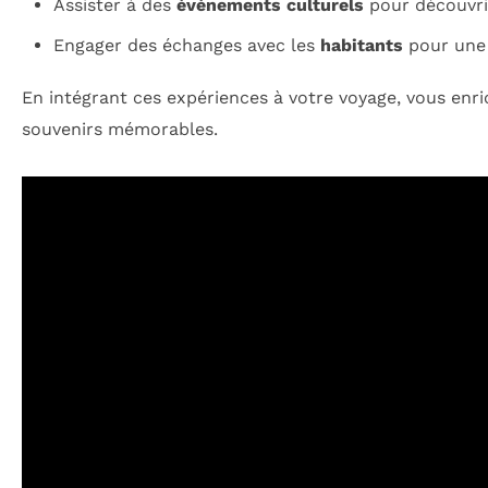
Assister à des
événements culturels
pour découvrir
Engager des échanges avec les
habitants
pour une 
En intégrant ces expériences à votre voyage, vous en
souvenirs mémorables.