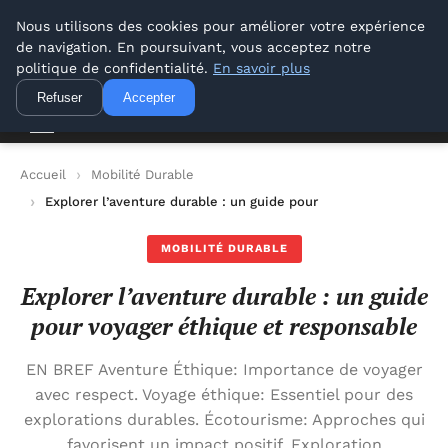
Offways.fr
Nous utilisons des cookies pour améliorer votre expérience
de navigation. En poursuivant, vous acceptez notre
Offways.fr
politique de confidentialité.
En savoir plus
Refuser
Accepter
Accueil
Mobilité Durable
Explorer l’aventure durable : un guide pour voyager éthique et
MOBILITÉ DURABLE
Explorer l’aventure durable : un guide
pour voyager éthique et responsable
EN BREF Aventure Éthique: Importance de voyager
avec respect. Voyage éthique: Essentiel pour des
explorations durables. Écotourisme: Approches qui
favorisent un impact positif. Exploration