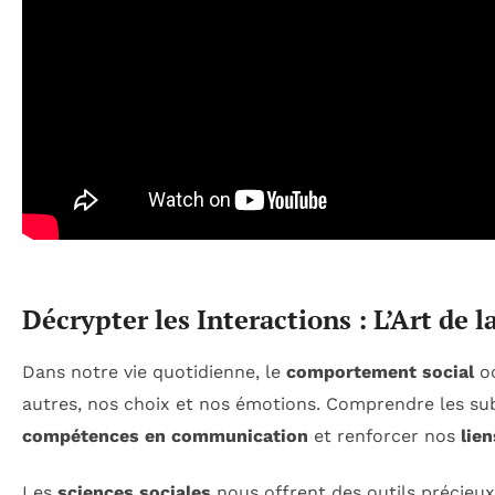
Décrypter les Interactions : L’Art de
Dans notre vie quotidienne, le
comportement social
oc
autres, nos choix et nos émotions. Comprendre les sub
compétences en communication
et renforcer nos
lie
Les
sciences sociales
nous offrent des outils précieu