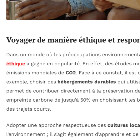
Voyager de manière éthique et respo
Dans un monde où les préoccupations environnemental
éthique
a gagné en popularité. En effet, des études m
émissions mondiales de
CO2
. Face à ce constat, il es
exemple, choisir des
hébergements durables
qui utili
permet de contribuer directement à la préservation d
empreinte carbone de jusqu’à 50% en choisissant les bo
des trajets courts.
Adopter une approche respectueuse des
cultures loca
l’environnement ; il s’agit également d’apprendre et de