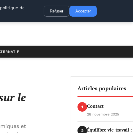
politique de
Refuser
Accepter
LTERNATIF
Articles populaires
sur le
Contact
1
28 novembre 2025
omiques et
Équilibre vie-travail 
2