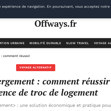
e expérience de navigation. En poursuivant, vous acceptez notre 
Offways.fr
ATION URBAINE
MOBILITÉ DURABLE
SLOW TRAVEL
VOYAGE A
: comment réussir votre expérience de troc de logement
VOYAGE ALTERNATIF
rgement : comment réussir
ence de troc de logement
ment> : une solution économique et pratique pour