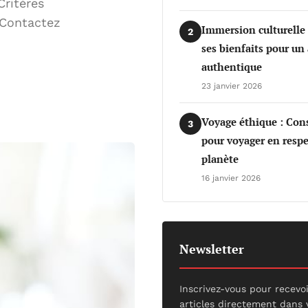
Critères
. Contactez
Immersion culturelle
2
ses bienfaits pour un
authentique
23 janvier 2026
Voyage éthique : Cons
3
pour voyager en respe
planète
16 janvier 2026
Newsletter
Inscrivez-vous pour recevo
articles directement dans 