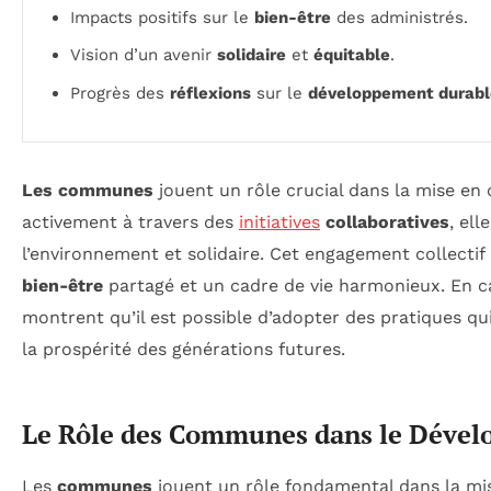
Impacts positifs sur le
bien-être
des administrés.
Vision d’un avenir
solidaire
et
équitable
.
Progrès des
réflexions
sur le
développement durabl
Les communes
jouent un rôle crucial dans la mise e
activement à travers des
initiatives
collaboratives
, el
l’environnement et solidaire. Cet engagement collectif p
bien-être
partagé et un cadre de vie harmonieux. En ca
montrent qu’il est possible d’adopter des pratiques q
la prospérité des générations futures.
Le Rôle des Communes dans le Déve
Les
communes
jouent un rôle fondamental dans la mis