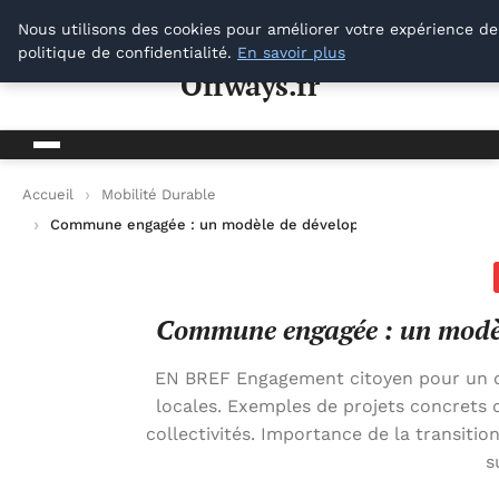
Offways.fr
Nous utilisons des cookies pour améliorer votre expérience de
politique de confidentialité.
En savoir plus
Offways.fr
Accueil
Mobilité Durable
Commune engagée : un modèle de développement durable pour
Commune engagée : un modèl
EN BREF Engagement citoyen pour un dév
locales. Exemples de projets concrets 
collectivités. Importance de la transiti
s