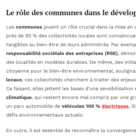
Le rôle des communes dans le dével
Les
communes
jouent un rôle crucial dans la mise e
près de 90 % des collectivités locales sont convaincues
tangibles au bien-être de leurs administrés. Par exemp
responsabilité sociétale des entreprises (RSE)
, démon
des localités en modèles durables. De même, des init
citoyenne pour le bien-être environnemental, souligna
locaux
, ces collectivités cherchent à traiter des enjeux
Ce faisant, elles jettent les bases d’une sensibilisatio
climatique
, qui restent encore mal compris par une g
un parc automobile de
véhicules 100 %
électriques
, i
défis environnementaux actuels.
En outre, il est essentiel de reconnaître la convergenc