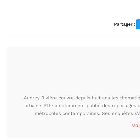
Partager :
Audrey Rivière couvre depuis huit ans les thématiqu
urbaine. Elle a notamment publié des reportages s
métropoles contemporaines. Ses enquêtes s’at
VOI