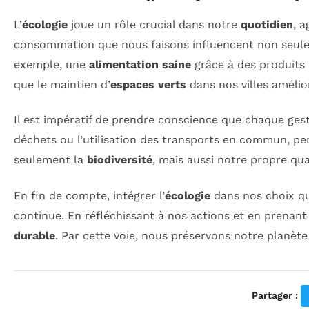
L’
écologie
joue un rôle crucial dans notre
quotidien
, 
consommation que nous faisons influencent non seule
exemple, une
alimentation saine
grâce à des produits i
que le maintien d’
espaces verts
dans nos villes amélio
Il est impératif de prendre conscience que chaque ge
déchets ou l’utilisation des transports en commun, pe
seulement la
biodiversité
, mais aussi notre propre qual
En fin de compte, intégrer l’
écologie
dans nos choix qu
continue. En réfléchissant à nos actions et en prenan
durable
. Par cette voie, nous préservons notre planèt
Partager :